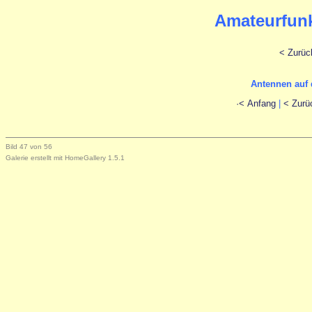
Amateurfunk
< Zurüc
Antennen auf
·< Anfang
|
< Zurü
Bild 47 von 56
Galerie erstellt mit HomeGallery 1.5.1